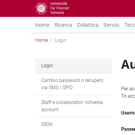
Università
Ca' Foscari
Venezia
Home
Ricerca
Didattica
Servizi
Terz
Home
Login
Au
Login
Cambio password o recupero
via SMS / SPID
Per ac
To acc
Staff e collaboratori: richiesta
account
User
IDEM
Passw