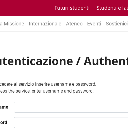
Futuri studenti
Studenti e la
a Missione
Internazionale
Ateneo
Eventi
Sostienici
tenticazione / Authen
cedere al servizio inserire username e password.
ess the service, enter username and password.
name
ord