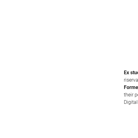
Ex stu
riserv
Forme
their 
Digita