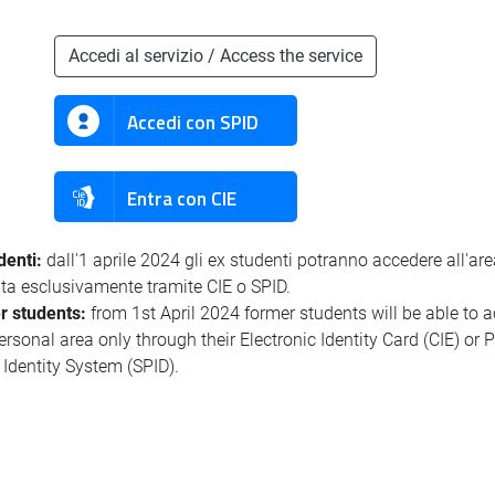
Accedi al servizio / Access the service
Accedi con SPID
Entra con CIE
denti:
dall'1 aprile 2024 gli ex studenti potranno accedere all'ar
ata esclusivamente tramite CIE o SPID.
r students:
from 1st April 2024 former students will be able to 
personal area only through their Electronic Identity Card (CIE) or 
l Identity System (SPID).