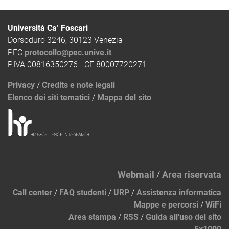
Università Ca’ Foscari
Dorsoduro 3246, 30123 Venezia
PEC
protocollo@pec.unive.it
P.IVA 00816350276 - CF 80007720271
Privacy
/
Credits e note legali
Elenco dei siti tematici
/
Mappa del sito
Webmail
/
Area riservata
Call center
/
FAQ studenti
/
URP
/
Assistenza informatica
Mappe e percorsi
/
WiFi
Area stampa
/
RSS
/
Guida all'uso del sito