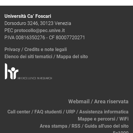
Università Ca’ Foscari
Dorsoduro 3246, 30123 Venezia
PEC
protocollo@pec.unive.it
P.IVA 00816350276 - CF 80007720271
Privacy
/
Credits e note legali
Elenco dei siti tematici
/
Mappa del sito
Webmail
/
Area riservata
Call center
/
FAQ studenti
/
URP
/
Assistenza informatica
Mappe e percorsi
/
WiFi
Area stampa
/
RSS
/
Guida all'uso del sito