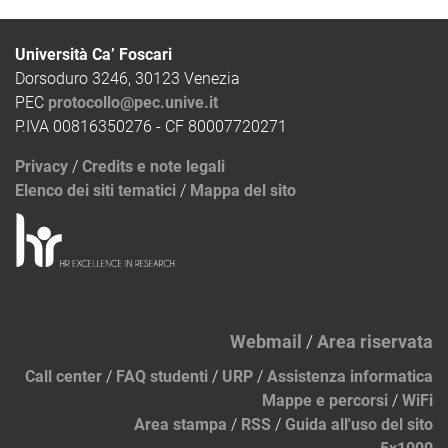
Università Ca’ Foscari
Dorsoduro 3246, 30123 Venezia
PEC
protocollo@pec.unive.it
P.IVA 00816350276 - CF 80007720271
Privacy
/
Credits e note legali
Elenco dei siti tematici
/
Mappa del sito
Webmail
/
Area riservata
Call center
/
FAQ studenti
/
URP
/
Assistenza informatica
Mappe e percorsi
/
WiFi
Area stampa
/
RSS
/
Guida all'uso del sito