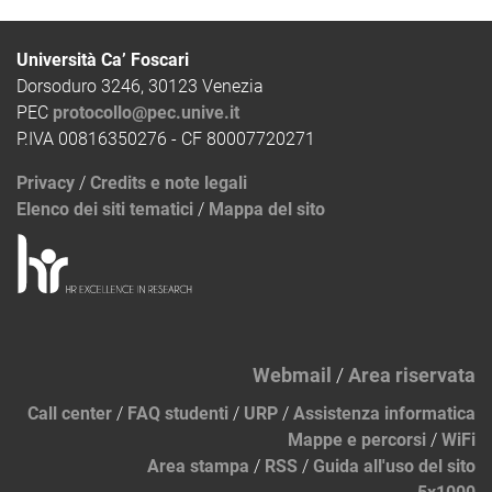
Università Ca’ Foscari
Dorsoduro 3246, 30123 Venezia
PEC
protocollo@pec.unive.it
P.IVA 00816350276 - CF 80007720271
Privacy
/
Credits e note legali
Elenco dei siti tematici
/
Mappa del sito
Webmail
/
Area riservata
Call center
/
FAQ studenti
/
URP
/
Assistenza informatica
Mappe e percorsi
/
WiFi
Area stampa
/
RSS
/
Guida all'uso del sito