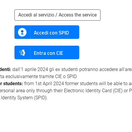
Accedi al servizio / Access the service
Accedi con SPID
Entra con CIE
denti:
dall'1 aprile 2024 gli ex studenti potranno accedere all'ar
ata esclusivamente tramite CIE o SPID.
r students:
from 1st April 2024 former students will be able to 
personal area only through their Electronic Identity Card (CIE) or 
l Identity System (SPID).