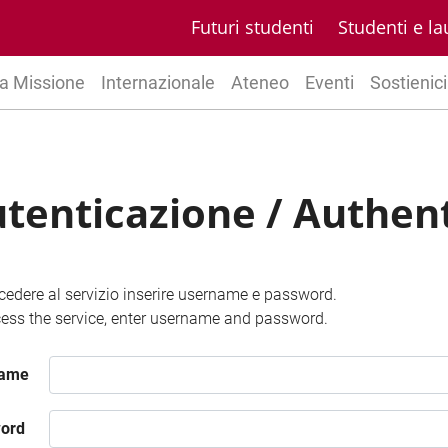
Futuri studenti
Studenti e la
a Missione
Internazionale
Ateneo
Eventi
Sostienici
tenticazione / Authen
cedere al servizio inserire username e password.
ess the service, enter username and password.
name
ord