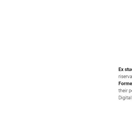
Ex stu
riserv
Forme
their 
Digita