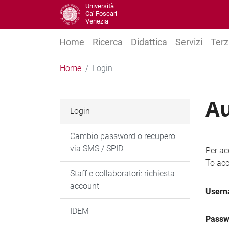
Università
Ca' Foscari
Venezia
Home
Ricerca
Didattica
Servizi
Terz
Home
Login
Au
Login
Cambio password o recupero
via SMS / SPID
Per ac
To acc
Staff e collaboratori: richiesta
account
User
IDEM
Passw