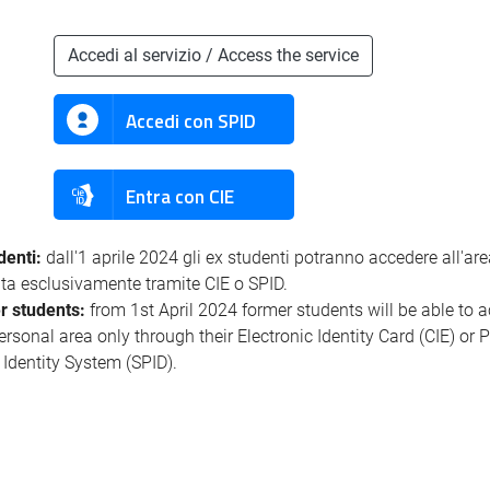
Accedi al servizio / Access the service
Accedi con SPID
Entra con CIE
denti:
dall'1 aprile 2024 gli ex studenti potranno accedere all'ar
ata esclusivamente tramite CIE o SPID.
r students:
from 1st April 2024 former students will be able to 
personal area only through their Electronic Identity Card (CIE) or 
l Identity System (SPID).