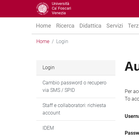
Università
Ca' Foscari
Venezia
Home
Ricerca
Didattica
Servizi
Terz
Home
Login
Au
Login
Cambio password o recupero
via SMS / SPID
Per ac
To acc
Staff e collaboratori: richiesta
account
User
IDEM
Passw