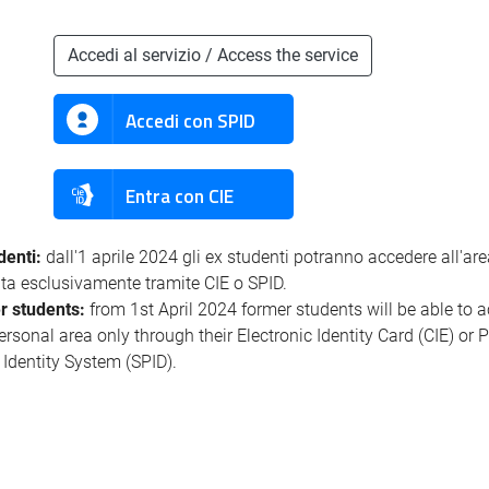
Accedi al servizio / Access the service
Accedi con SPID
Entra con CIE
denti:
dall'1 aprile 2024 gli ex studenti potranno accedere all'ar
ata esclusivamente tramite CIE o SPID.
r students:
from 1st April 2024 former students will be able to 
personal area only through their Electronic Identity Card (CIE) or 
l Identity System (SPID).