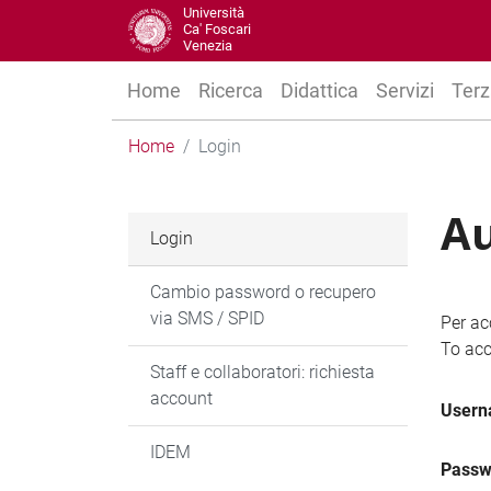
Università
Ca' Foscari
Venezia
Home
Ricerca
Didattica
Servizi
Terz
Home
Login
Au
Login
Cambio password o recupero
via SMS / SPID
Per ac
To acc
Staff e collaboratori: richiesta
account
User
IDEM
Passw