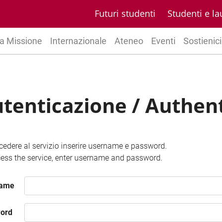
Futuri studenti
Studenti e la
a Missione
Internazionale
Ateneo
Eventi
Sostienici
tenticazione / Authen
cedere al servizio inserire username e password.
ess the service, enter username and password.
name
ord