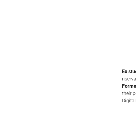
Ex stu
riserv
Forme
their 
Digita