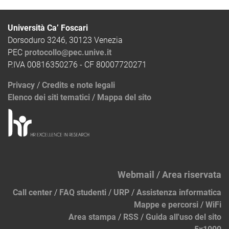
Università Ca’ Foscari
Dorsoduro 3246, 30123 Venezia
PEC
protocollo@pec.unive.it
P.IVA 00816350276 - CF 80007720271
Privacy
/
Credits e note legali
Elenco dei siti tematici
/
Mappa del sito
Webmail
/
Area riservata
Call center
/
FAQ studenti
/
URP
/
Assistenza informatica
Mappe e percorsi
/
WiFi
Area stampa
/
RSS
/
Guida all'uso del sito