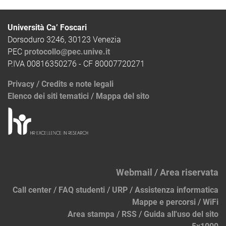
Università Ca’ Foscari
Dorsoduro 3246, 30123 Venezia
PEC
protocollo@pec.unive.it
P.IVA 00816350276 - CF 80007720271
Privacy
/
Credits e note legali
Elenco dei siti tematici
/
Mappa del sito
Webmail
/
Area riservata
Call center
/
FAQ studenti
/
URP
/
Assistenza informatica
Mappe e percorsi
/
WiFi
Area stampa
/
RSS
/
Guida all'uso del sito