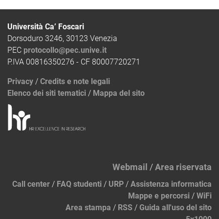
Università Ca’ Foscari
Dorsoduro 3246, 30123 Venezia
PEC
protocollo@pec.unive.it
P.IVA 00816350276 - CF 80007720271
Privacy
/
Credits e note legali
Elenco dei siti tematici
/
Mappa del sito
Webmail
/
Area riservata
Call center
/
FAQ studenti
/
URP
/
Assistenza informatica
Mappe e percorsi
/
WiFi
Area stampa
/
RSS
/
Guida all'uso del sito