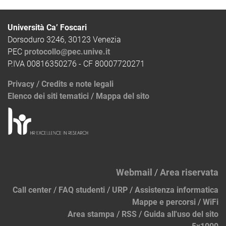
Università Ca’ Foscari
Dorsoduro 3246, 30123 Venezia
PEC
protocollo@pec.unive.it
P.IVA 00816350276 - CF 80007720271
Privacy
/
Credits e note legali
Elenco dei siti tematici
/
Mappa del sito
Webmail
/
Area riservata
Call center
/
FAQ studenti
/
URP
/
Assistenza informatica
Mappe e percorsi
/
WiFi
Area stampa
/
RSS
/
Guida all'uso del sito