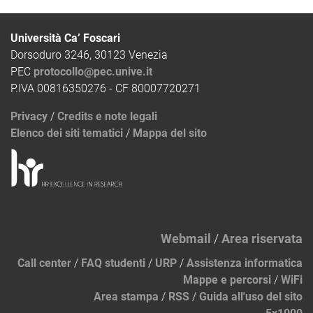
Università Ca’ Foscari
Dorsoduro 3246, 30123 Venezia
PEC
protocollo@pec.unive.it
P.IVA 00816350276 - CF 80007720271
Privacy
/
Credits e note legali
Elenco dei siti tematici
/
Mappa del sito
Webmail
/
Area riservata
Call center
/
FAQ studenti
/
URP
/
Assistenza informatica
Mappe e percorsi
/
WiFi
Area stampa
/
RSS
/
Guida all'uso del sito