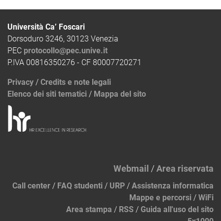
Università Ca’ Foscari
Dorsoduro 3246, 30123 Venezia
PEC
protocollo@pec.unive.it
P.IVA 00816350276 - CF 80007720271
Privacy
/
Credits e note legali
Elenco dei siti tematici
/
Mappa del sito
Webmail
/
Area riservata
Call center
/
FAQ studenti
/
URP
/
Assistenza informatica
Mappe e percorsi
/
WiFi
Area stampa
/
RSS
/
Guida all'uso del sito