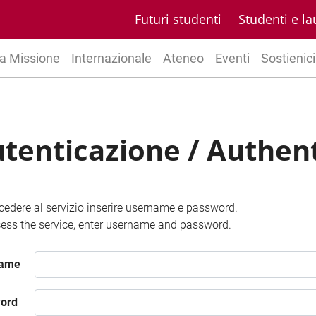
Futuri studenti
Studenti e la
a Missione
Internazionale
Ateneo
Eventi
Sostienici
tenticazione / Authen
cedere al servizio inserire username e password.
ess the service, enter username and password.
name
ord