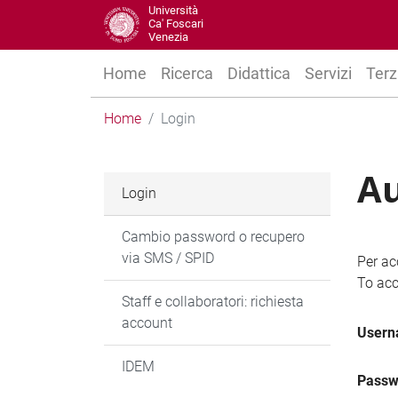
Università
Ca' Foscari
Venezia
Home
Ricerca
Didattica
Servizi
Terz
Home
Login
Au
Login
Cambio password o recupero
via SMS / SPID
Per ac
To acc
Staff e collaboratori: richiesta
account
User
IDEM
Passw