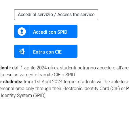
Accedi al servizio / Access the service
Accedi con SPID
Entra con CIE
denti:
dall'1 aprile 2024 gli ex studenti potranno accedere all'ar
ata esclusivamente tramite CIE o SPID.
r students:
from 1st April 2024 former students will be able to 
personal area only through their Electronic Identity Card (CIE) or 
l Identity System (SPID).