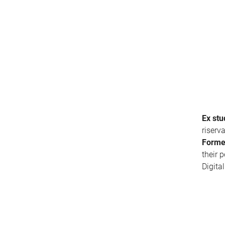
Ex stu
riserv
Forme
their 
Digita