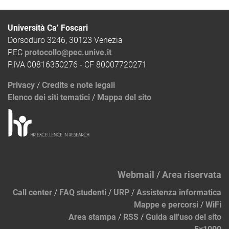
Università Ca’ Foscari
Dorsoduro 3246, 30123 Venezia
PEC
protocollo@pec.unive.it
P.IVA 00816350276 - CF 80007720271
Privacy
/
Credits e note legali
Elenco dei siti tematici
/
Mappa del sito
Webmail
/
Area riservata
Call center
/
FAQ studenti
/
URP
/
Assistenza informatica
Mappe e percorsi
/
WiFi
Area stampa
/
RSS
/
Guida all'uso del sito