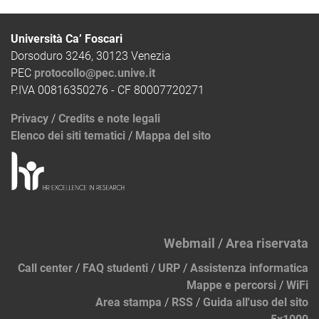
Università Ca’ Foscari
Dorsoduro 3246, 30123 Venezia
PEC
protocollo@pec.unive.it
P.IVA 00816350276 - CF 80007720271
Privacy
/
Credits e note legali
Elenco dei siti tematici
/
Mappa del sito
Webmail
/
Area riservata
Call center
/
FAQ studenti
/
URP
/
Assistenza informatica
Mappe e percorsi
/
WiFi
Area stampa
/
RSS
/
Guida all'uso del sito