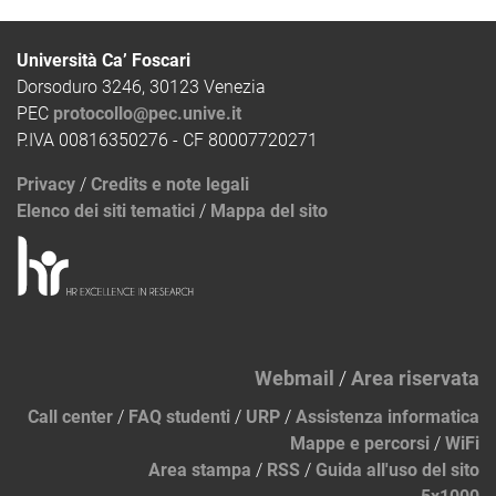
Università Ca’ Foscari
Dorsoduro 3246, 30123 Venezia
PEC
protocollo@pec.unive.it
P.IVA 00816350276 - CF 80007720271
Privacy
/
Credits e note legali
Elenco dei siti tematici
/
Mappa del sito
Webmail
/
Area riservata
Call center
/
FAQ studenti
/
URP
/
Assistenza informatica
Mappe e percorsi
/
WiFi
Area stampa
/
RSS
/
Guida all'uso del sito