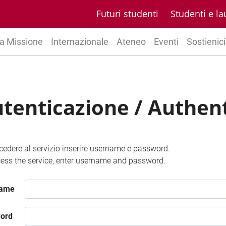
Futuri studenti
Studenti e la
a Missione
Internazionale
Ateneo
Eventi
Sostienici
tenticazione / Authen
cedere al servizio inserire username e password.
ess the service, enter username and password.
name
ord