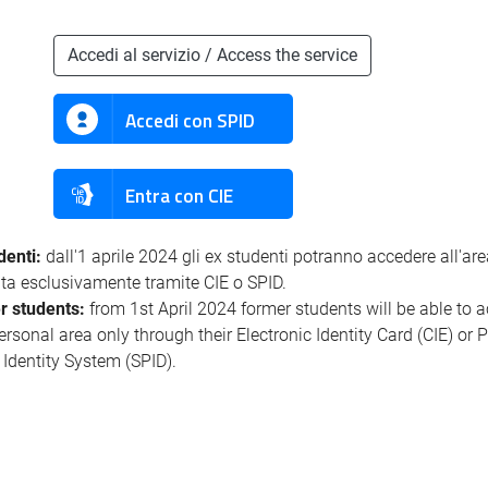
Accedi al servizio / Access the service
Accedi con SPID
Entra con CIE
denti:
dall'1 aprile 2024 gli ex studenti potranno accedere all'ar
ata esclusivamente tramite CIE o SPID.
r students:
from 1st April 2024 former students will be able to 
personal area only through their Electronic Identity Card (CIE) or 
l Identity System (SPID).