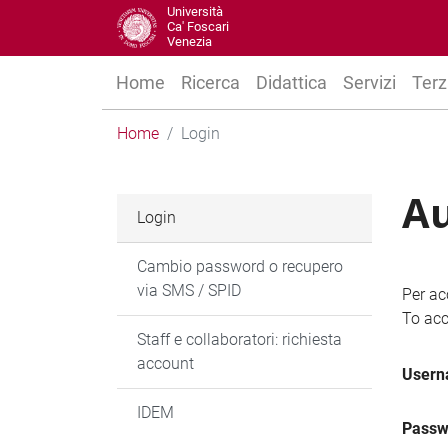
Università
Ca' Foscari
Venezia
Home
Ricerca
Didattica
Servizi
Terz
Home
Login
Au
Login
Cambio password o recupero
via SMS / SPID
Per ac
To acc
Staff e collaboratori: richiesta
account
User
IDEM
Passw