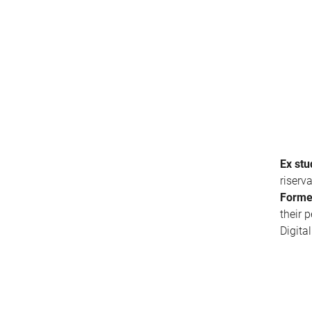
Ex stu
riserv
Forme
their 
Digita