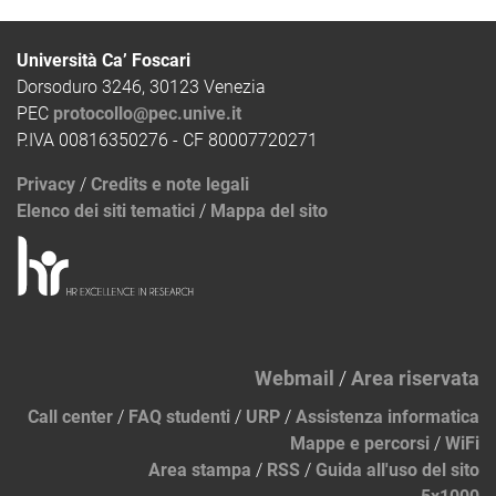
Università Ca’ Foscari
Dorsoduro 3246, 30123 Venezia
PEC
protocollo@pec.unive.it
P.IVA 00816350276 - CF 80007720271
Privacy
/
Credits e note legali
Elenco dei siti tematici
/
Mappa del sito
Webmail
/
Area riservata
Call center
/
FAQ studenti
/
URP
/
Assistenza informatica
Mappe e percorsi
/
WiFi
Area stampa
/
RSS
/
Guida all'uso del sito