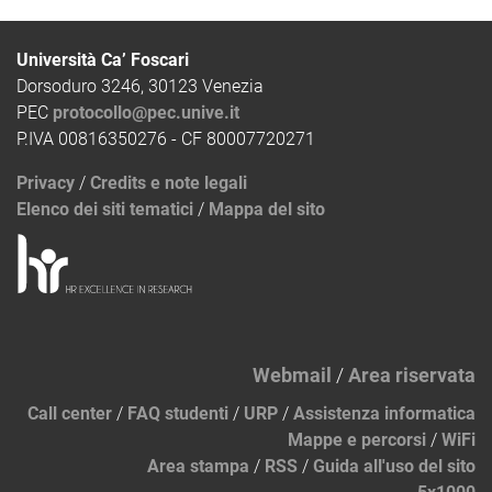
Università Ca’ Foscari
Dorsoduro 3246, 30123 Venezia
PEC
protocollo@pec.unive.it
P.IVA 00816350276 - CF 80007720271
Privacy
/
Credits e note legali
Elenco dei siti tematici
/
Mappa del sito
Webmail
/
Area riservata
Call center
/
FAQ studenti
/
URP
/
Assistenza informatica
Mappe e percorsi
/
WiFi
Area stampa
/
RSS
/
Guida all'uso del sito