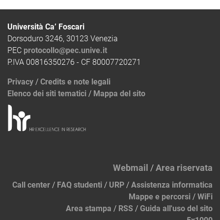
Università Ca’ Foscari
Dorsoduro 3246, 30123 Venezia
PEC
protocollo@pec.unive.it
P.IVA 00816350276 - CF 80007720271
Privacy
/
Credits e note legali
Elenco dei siti tematici
/
Mappa del sito
Webmail
/
Area riservata
Call center
/
FAQ studenti
/
URP
/
Assistenza informatica
Mappe e percorsi
/
WiFi
Area stampa
/
RSS
/
Guida all'uso del sito