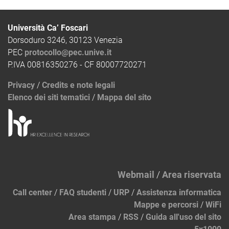
Università Ca’ Foscari
Dorsoduro 3246, 30123 Venezia
PEC
protocollo@pec.unive.it
P.IVA 00816350276 - CF 80007720271
Privacy
/
Credits e note legali
Elenco dei siti tematici
/
Mappa del sito
Webmail
/
Area riservata
Call center
/
FAQ studenti
/
URP
/
Assistenza informatica
Mappe e percorsi
/
WiFi
Area stampa
/
RSS
/
Guida all'uso del sito