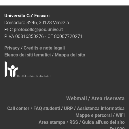
Università Ca’ Foscari
Dorsoduro 3246, 30123 Venezia
PEC
protocollo@pec.unive.it
P.IVA 00816350276 - CF 80007720271
Privacy
/
Credits e note legali
Elenco dei siti tematici
/
Mappa del sito
Webmail
/
Area riservata
Call center
/
FAQ studenti
/
URP
/
Assistenza informatica
Mappe e percorsi
/
WiFi
Area stampa
/
RSS
/
Guida all'uso del sito