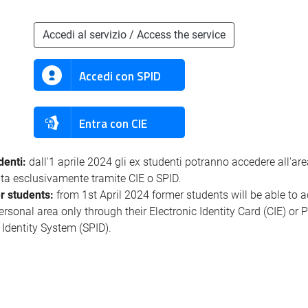
Accedi al servizio / Access the service
Accedi con SPID
Entra con CIE
denti:
dall'1 aprile 2024 gli ex studenti potranno accedere all'ar
ata esclusivamente tramite CIE o SPID.
r students:
from 1st April 2024 former students will be able to 
personal area only through their Electronic Identity Card (CIE) or 
l Identity System (SPID).