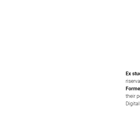
Ex stu
riserv
Forme
their 
Digita