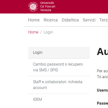
Università
Ca' Foscari
Venezia
Home
Ricerca
Didattica
Servizi
Terz
Home
Login
Au
Login
Cambio password o recupero
via SMS / SPID
Per ac
To acc
Staff e collaboratori: richiesta
account
User
IDEM
Passw