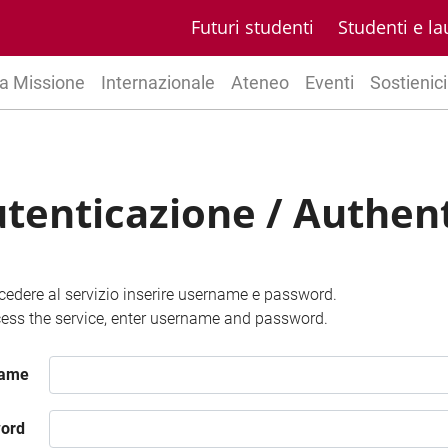
Futuri studenti
Studenti e la
a Missione
Internazionale
Ateneo
Eventi
Sostienici
tenticazione / Authen
cedere al servizio inserire username e password.
ess the service, enter username and password.
name
ord