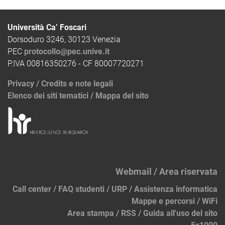
Università Ca’ Foscari
Dorsoduro 3246, 30123 Venezia
PEC
protocollo@pec.unive.it
P.IVA 00816350276 - CF 80007720271
Privacy
/
Credits e note legali
Elenco dei siti tematici
/
Mappa del sito
Webmail
/
Area riservata
Call center
/
FAQ studenti
/
URP
/
Assistenza informatica
Mappe e percorsi
/
WiFi
Area stampa
/
RSS
/
Guida all'uso del sito