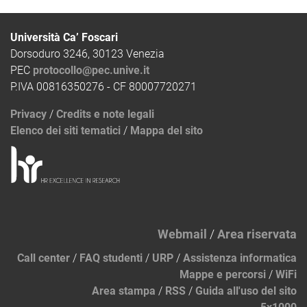
Università Ca’ Foscari
Dorsoduro 3246, 30123 Venezia
PEC
protocollo@pec.unive.it
P.IVA 00816350276 - CF 80007720271
Privacy
/
Credits e note legali
Elenco dei siti tematici
/
Mappa del sito
Webmail
/
Area riservata
Call center
/
FAQ studenti
/
URP
/
Assistenza informatica
Mappe e percorsi
/
WiFi
Area stampa
/
RSS
/
Guida all'uso del sito