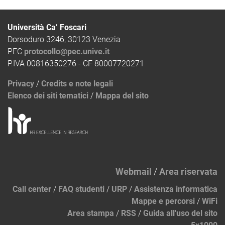
Università Ca’ Foscari
Dorsoduro 3246, 30123 Venezia
PEC
protocollo@pec.unive.it
P.IVA 00816350276 - CF 80007720271
Privacy
/
Credits e note legali
Elenco dei siti tematici
/
Mappa del sito
Webmail
/
Area riservata
Call center
/
FAQ studenti
/
URP
/
Assistenza informatica
Mappe e percorsi
/
WiFi
Area stampa
/
RSS
/
Guida all'uso del sito