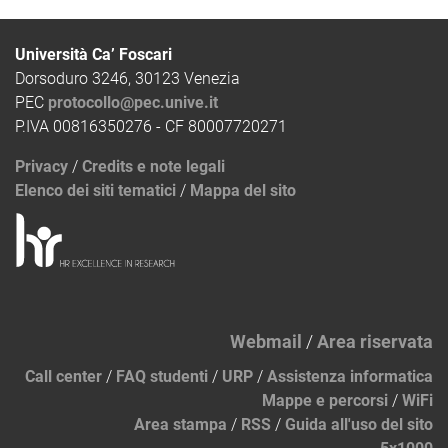
Università Ca’ Foscari
Dorsoduro 3246, 30123 Venezia
PEC
protocollo@pec.unive.it
P.IVA 00816350276 - CF 80007720271
Privacy
/
Credits e note legali
Elenco dei siti tematici
/
Mappa del sito
Webmail
/
Area riservata
Call center
/
FAQ studenti
/
URP
/
Assistenza informatica
Mappe e percorsi
/
WiFi
Area stampa
/
RSS
/
Guida all'uso del sito