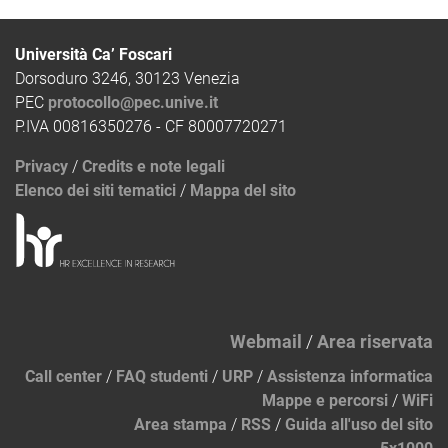
Università Ca’ Foscari
Dorsoduro 3246, 30123 Venezia
PEC
protocollo@pec.unive.it
P.IVA 00816350276 - CF 80007720271
Privacy
/
Credits e note legali
Elenco dei siti tematici
/
Mappa del sito
Webmail
/
Area riservata
Call center
/
FAQ studenti
/
URP
/
Assistenza informatica
Mappe e percorsi
/
WiFi
Area stampa
/
RSS
/
Guida all'uso del sito