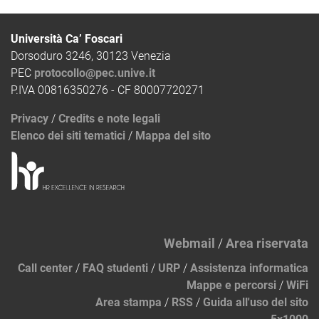
Università Ca’ Foscari
Dorsoduro 3246, 30123 Venezia
PEC
protocollo@pec.unive.it
P.IVA 00816350276 - CF 80007720271
Privacy
/
Credits e note legali
Elenco dei siti tematici
/
Mappa del sito
Webmail
/
Area riservata
Call center
/
FAQ studenti
/
URP
/
Assistenza informatica
Mappe e percorsi
/
WiFi
Area stampa
/
RSS
/
Guida all'uso del sito