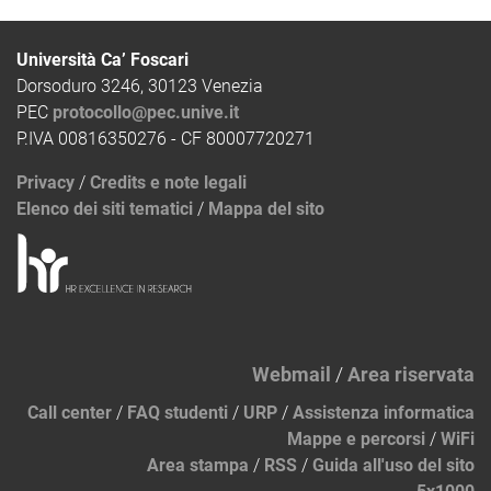
Università Ca’ Foscari
Dorsoduro 3246, 30123 Venezia
PEC
protocollo@pec.unive.it
P.IVA 00816350276 - CF 80007720271
Privacy
/
Credits e note legali
Elenco dei siti tematici
/
Mappa del sito
Webmail
/
Area riservata
Call center
/
FAQ studenti
/
URP
/
Assistenza informatica
Mappe e percorsi
/
WiFi
Area stampa
/
RSS
/
Guida all'uso del sito