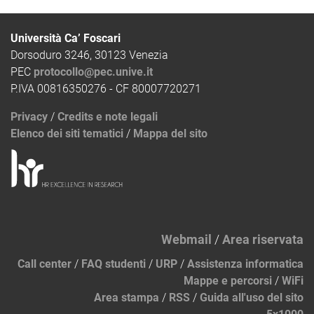
Università Ca’ Foscari
Dorsoduro 3246, 30123 Venezia
PEC
protocollo@pec.unive.it
P.IVA 00816350276 - CF 80007720271
Privacy
/
Credits e note legali
Elenco dei siti tematici
/
Mappa del sito
Webmail
/
Area riservata
Call center
/
FAQ studenti
/
URP
/
Assistenza informatica
Mappe e percorsi
/
WiFi
Area stampa
/
RSS
/
Guida all'uso del sito