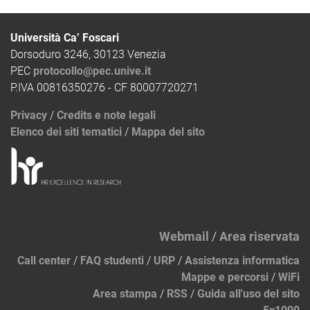
Università Ca’ Foscari
Dorsoduro 3246, 30123 Venezia
PEC
protocollo@pec.unive.it
P.IVA 00816350276 - CF 80007720271
Privacy
/
Credits e note legali
Elenco dei siti tematici
/
Mappa del sito
Webmail
/
Area riservata
Call center
/
FAQ studenti
/
URP
/
Assistenza informatica
Mappe e percorsi
/
WiFi
Area stampa
/
RSS
/
Guida all'uso del sito