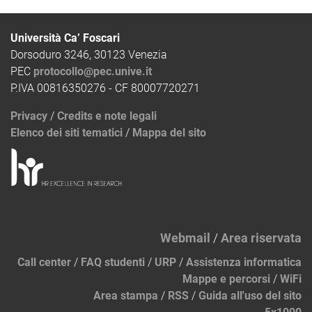
Università Ca’ Foscari
Dorsoduro 3246, 30123 Venezia
PEC
protocollo@pec.unive.it
P.IVA 00816350276 - CF 80007720271
Privacy
/
Credits e note legali
Elenco dei siti tematici
/
Mappa del sito
Webmail
/
Area riservata
Call center
/
FAQ studenti
/
URP
/
Assistenza informatica
Mappe e percorsi
/
WiFi
Area stampa
/
RSS
/
Guida all'uso del sito