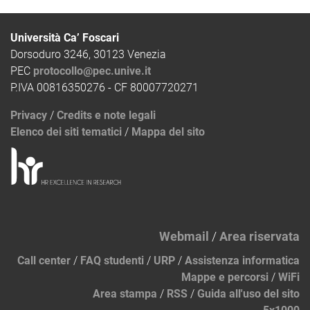
Università Ca’ Foscari
Dorsoduro 3246, 30123 Venezia
PEC
protocollo@pec.unive.it
P.IVA 00816350276 - CF 80007720271
Privacy
/
Credits e note legali
Elenco dei siti tematici
/
Mappa del sito
Webmail
/
Area riservata
Call center
/
FAQ studenti
/
URP
/
Assistenza informatica
Mappe e percorsi
/
WiFi
Area stampa
/
RSS
/
Guida all'uso del sito