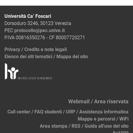
Università Ca’ Foscari
Dorsoduro 3246, 30123 Venezia
PEC
protocollo@pec.unive.it
P.IVA 00816350276 - CF 80007720271
Privacy
/
Credits e note legali
Elenco dei siti tematici
/
Mappa del sito
Webmail
/
Area riservata
Call center
/
FAQ studenti
/
URP
/
Assistenza informatica
Mappe e percorsi
/
WiFi
Area stampa
/
RSS
/
Guida all'uso del sito