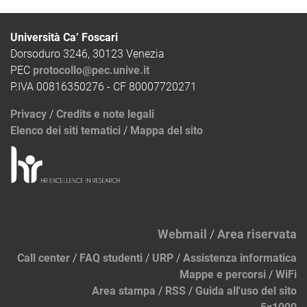
Università Ca’ Foscari
Dorsoduro 3246, 30123 Venezia
PEC
protocollo@pec.unive.it
P.IVA 00816350276 - CF 80007720271
Privacy
/
Credits e note legali
Elenco dei siti tematici
/
Mappa del sito
Webmail
/
Area riservata
Call center
/
FAQ studenti
/
URP
/
Assistenza informatica
Mappe e percorsi
/
WiFi
Area stampa
/
RSS
/
Guida all'uso del sito