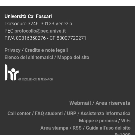
Università Ca’ Foscari
Dorsoduro 3246, 30123 Venezia
PEC
protocollo@pec.unive.it
P.IVA 00816350276 - CF 80007720271
Privacy
/
Credits e note legali
Elenco dei siti tematici
/
Mappa del sito
Webmail
/
Area riservata
Call center
/
FAQ studenti
/
URP
/
Assistenza informatica
Mappe e percorsi
/
WiFi
Area stampa
/
RSS
/
Guida all'uso del sito