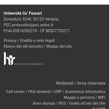
Università Ca’ Foscari
Dorsoduro 3246, 30123 Venezia
PEC
protocollo@pec.unive.it
P.IVA 00816350276 - CF 80007720271
Privacy
/
Credits e note legali
Elenco dei siti tematici
/
Mappa del sito
Webmail
/
Area riservata
Call center
/
FAQ studenti
/
URP
/
Assistenza informatica
Mappe e percorsi
/
WiFi
Area stampa
/
RSS
/
Guida all'uso del sito