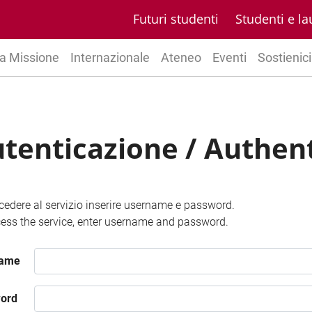
Futuri studenti
Studenti e la
a Missione
Internazionale
Ateneo
Eventi
Sostienici
tenticazione / Authen
cedere al servizio inserire username e password.
ess the service, enter username and password.
name
ord