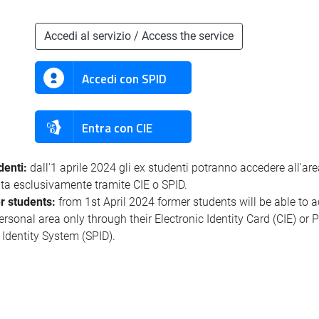
Accedi al servizio / Access the service
Accedi con SPID
Entra con CIE
denti:
dall'1 aprile 2024 gli ex studenti potranno accedere all'ar
ata esclusivamente tramite CIE o SPID.
r students:
from 1st April 2024 former students will be able to 
personal area only through their Electronic Identity Card (CIE) or 
l Identity System (SPID).