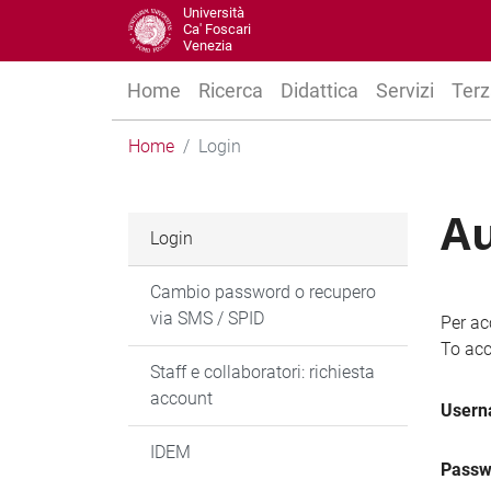
Università
Ca' Foscari
Venezia
Home
Ricerca
Didattica
Servizi
Terz
Home
Login
Au
Login
Cambio password o recupero
via SMS / SPID
Per ac
To acc
Staff e collaboratori: richiesta
account
User
IDEM
Passw