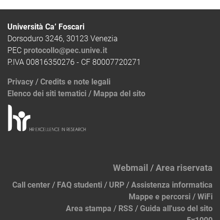
Università Ca’ Foscari
Dorsoduro 3246, 30123 Venezia
PEC
protocollo@pec.unive.it
P.IVA 00816350276 - CF 80007720271
Privacy
/
Credits e note legali
Elenco dei siti tematici
/
Mappa del sito
Webmail
/
Area riservata
Call center
/
FAQ studenti
/
URP
/
Assistenza informatica
Mappe e percorsi
/
WiFi
Area stampa
/
RSS
/
Guida all'uso del sito