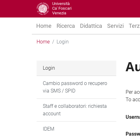
Università
Ca' Foscari
Venezia
Home
Ricerca
Didattica
Servizi
Terz
Home
Login
Au
Login
Cambio password o recupero
via SMS / SPID
Per ac
To acc
Staff e collaboratori: richiesta
account
User
IDEM
Passw