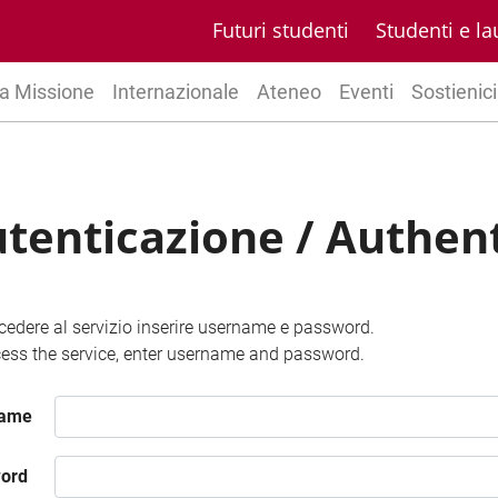
Futuri studenti
Studenti e la
a Missione
Internazionale
Ateneo
Eventi
Sostienici
tenticazione / Authen
cedere al servizio inserire username e password.
ess the service, enter username and password.
name
ord