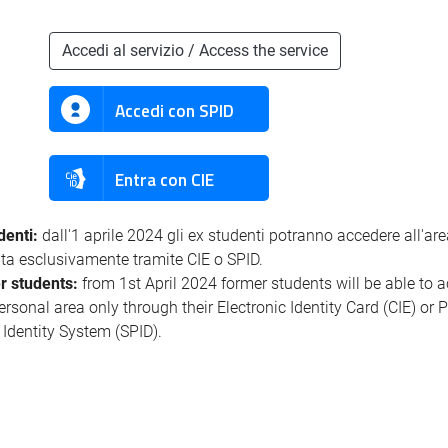
Accedi al servizio / Access the service
Accedi con SPID
Entra con CIE
denti:
dall'1 aprile 2024 gli ex studenti potranno accedere all'ar
ata esclusivamente tramite CIE o SPID.
r students:
from 1st April 2024 former students will be able to 
personal area only through their Electronic Identity Card (CIE) or 
l Identity System (SPID).