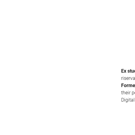
Ex stu
riserv
Forme
their 
Digita