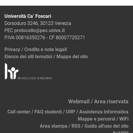
Università Ca’ Foscari
Dorsoduro 3246, 30123 Venezia
PEC
protocollo@pec.unive.it
P.IVA 00816350276 - CF 80007720271
Privacy
/
Credits e note legali
Elenco dei siti tematici
/
Mappa del sito
Webmail
/
Area riservata
Call center
/
FAQ studenti
/
URP
/
Assistenza informatica
Mappe e percorsi
/
WiFi
Area stampa
/
RSS
/
Guida all'uso del sito