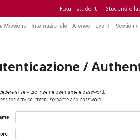
Futuri studenti
Studenti e la
a Missione
Internazionale
Ateneo
Eventi
Sostienici
tenticazione / Authen
cedere al servizio inserire username e password.
ess the service, enter username and password.
name
ord