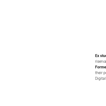
Ex stu
riserv
Forme
their 
Digita