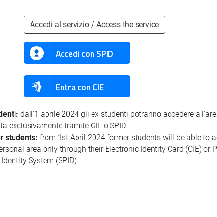
Accedi al servizio / Access the service
Accedi con SPID
Entra con CIE
denti:
dall'1 aprile 2024 gli ex studenti potranno accedere all'ar
ata esclusivamente tramite CIE o SPID.
r students:
from 1st April 2024 former students will be able to 
personal area only through their Electronic Identity Card (CIE) or 
l Identity System (SPID).