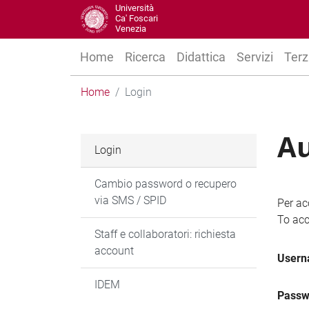
Università
Ca' Foscari
Venezia
Home
Ricerca
Didattica
Servizi
Terz
Home
Login
Au
Login
Cambio password o recupero
via SMS / SPID
Per ac
To acc
Staff e collaboratori: richiesta
account
User
IDEM
Passw