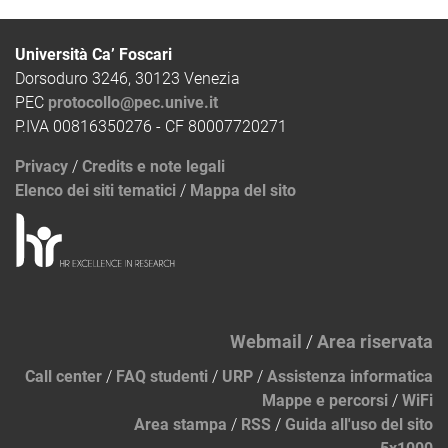
Università Ca’ Foscari
Dorsoduro 3246, 30123 Venezia
PEC
protocollo@pec.unive.it
P.IVA 00816350276 - CF 80007720271
Privacy
/
Credits e note legali
Elenco dei siti tematici
/
Mappa del sito
Webmail
/
Area riservata
Call center
/
FAQ studenti
/
URP
/
Assistenza informatica
Mappe e percorsi
/
WiFi
Area stampa
/
RSS
/
Guida all'uso del sito