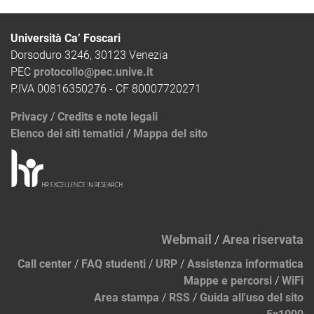
Università Ca’ Foscari
Dorsoduro 3246, 30123 Venezia
PEC
protocollo@pec.unive.it
P.IVA 00816350276 - CF 80007720271
Privacy
/
Credits e note legali
Elenco dei siti tematici
/
Mappa del sito
Webmail
/
Area riservata
Call center
/
FAQ studenti
/
URP
/
Assistenza informatica
Mappe e percorsi
/
WiFi
Area stampa
/
RSS
/
Guida all'uso del sito