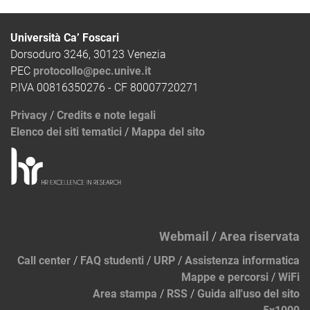
Università Ca’ Foscari
Dorsoduro 3246, 30123 Venezia
PEC
protocollo@pec.unive.it
P.IVA 00816350276 - CF 80007720271
Privacy
/
Credits e note legali
Elenco dei siti tematici
/
Mappa del sito
Webmail
/
Area riservata
Call center
/
FAQ studenti
/
URP
/
Assistenza informatica
Mappe e percorsi
/
WiFi
Area stampa
/
RSS
/
Guida all'uso del sito