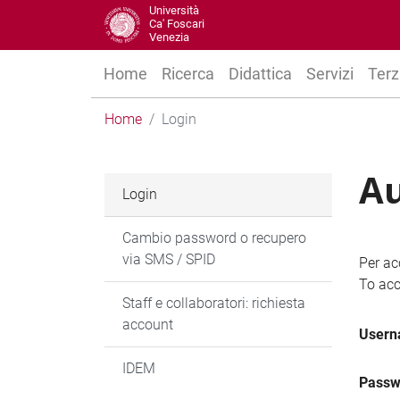
Università
Ca' Foscari
Venezia
Home
Ricerca
Didattica
Servizi
Terz
Home
Login
Au
Login
Cambio password o recupero
via SMS / SPID
Per ac
To acc
Staff e collaboratori: richiesta
account
User
IDEM
Passw