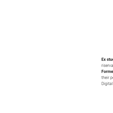
Ex stu
riserv
Forme
their 
Digita