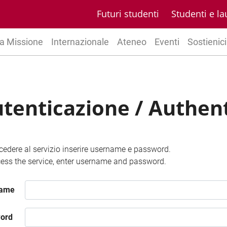
Futuri studenti
Studenti e la
a Missione
Internazionale
Ateneo
Eventi
Sostienici
tenticazione / Authen
cedere al servizio inserire username e password.
ess the service, enter username and password.
name
ord