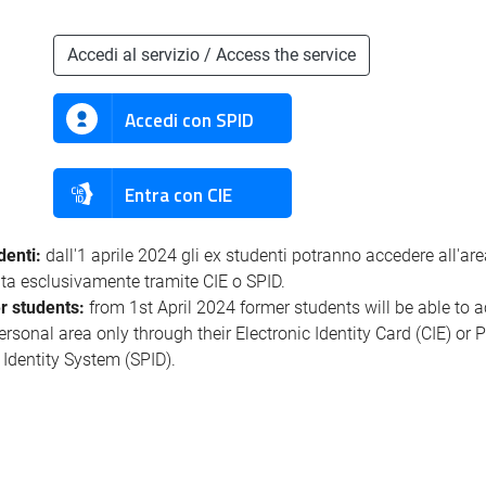
Accedi al servizio / Access the service
Accedi con SPID
Entra con CIE
denti:
dall'1 aprile 2024 gli ex studenti potranno accedere all'ar
ata esclusivamente tramite CIE o SPID.
r students:
from 1st April 2024 former students will be able to 
personal area only through their Electronic Identity Card (CIE) or 
l Identity System (SPID).