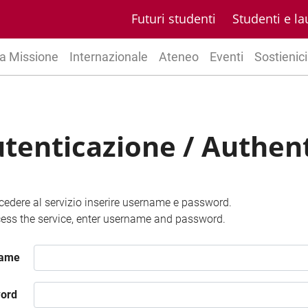
Futuri studenti
Studenti e la
a Missione
Internazionale
Ateneo
Eventi
Sostienici
tenticazione / Authen
cedere al servizio inserire username e password.
ess the service, enter username and password.
name
ord