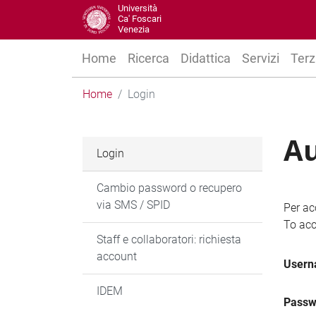
Università
Ca' Foscari
Venezia
Home
Ricerca
Didattica
Servizi
Terz
Home
Login
Au
Login
Cambio password o recupero
via SMS / SPID
Per ac
To acc
Staff e collaboratori: richiesta
account
User
IDEM
Passw