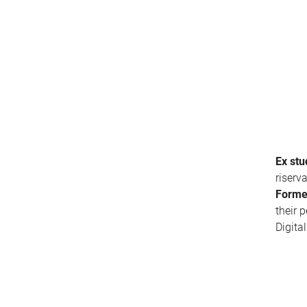
Ex stu
riserv
Forme
their 
Digita