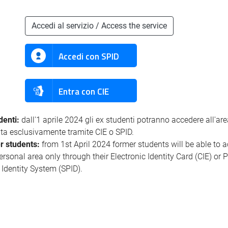
Accedi al servizio / Access the service
Accedi con SPID
Entra con CIE
denti:
dall'1 aprile 2024 gli ex studenti potranno accedere all'ar
ata esclusivamente tramite CIE o SPID.
r students:
from 1st April 2024 former students will be able to 
personal area only through their Electronic Identity Card (CIE) or 
l Identity System (SPID).